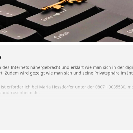
s
es Internets nähergebracht und erklärt wie man sich in der digit
rt. Zudem wird gezeigt wie man sich und seine Privatsphäre im In
 ist erforderlich bei Maria Hessdörfer unter der 08071-9035530, m
bund-rosenheim.de.
auf der Website des MGH unter www.mehrgenerationenhaus-wasse