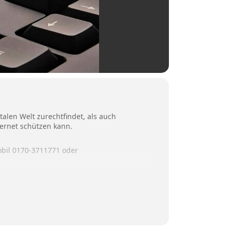
alen Welt zurechtfindet, als auch
ternet schützen kann.
obil 0170-3711771 oder
rburg.de.