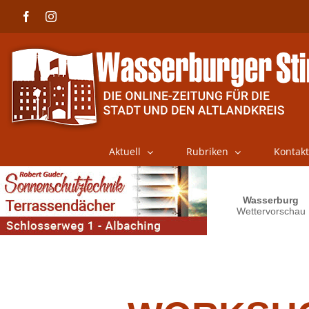
Skip
Facebook
Instagram
to
content
Aktuell
Rubriken
Kontakt