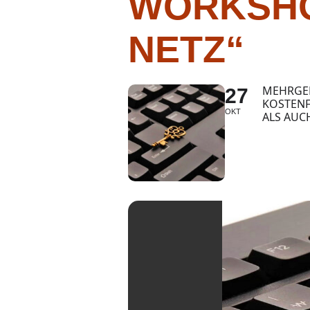
WORKSHO
NETZ“
MEHRGEN
27
KOSTENF
OKT
ALS AUCH