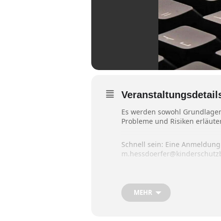
Veranstaltungsdetail
Es werden sowohl Grundlagen d
Probleme und Risiken erläute
Schnell sein: Eine Anmeldung
m.hessdoerfer@kinderschutz
Weitere Informationen auch 
MEHR