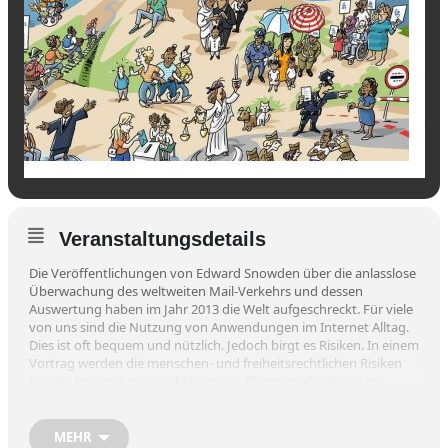
Veranstaltungsdetails
Die Veröffentlichungen von Edward Snowden über die anlasslose
Überwachung des weltweiten Mail-Verkehrs und dessen
Auswertung haben im Jahr 2013 die Welt aufgeschreckt. Für viele
von uns sind die Nutzung von Anwendungen im Internet Alltag.
Dies ist oft bequem und nützlich. Jedoch birgt es Risiken. In einem
Vortrag werden die menschen- und freiheitsrechtlichen Risiken
bei der Anwendung von Messenger-Diensten, der Suche im
Internet, Anwendungen von Künstlicher Intelligenz, Methoden
der Gesichtserkennung und durch Spionagesoftware in einem
kurzen Überblick aufgezeigt. Es bleibt ausreichend Zeit für
MEHR