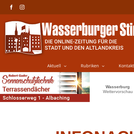
Skip
Facebook
Instagram
to
content
Aktuell
Rubriken
Kontakt