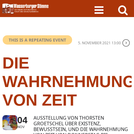
Skip
to
content
THIS IS A REPEATING EVENT
5. NOVEMBER 2021 13:00
DIE
WAHRNEHMUN
VON ZEIT
AUSSTELLUNG VON THORSTEN
04
GROETSCHEL ÜBER EXISTENZ,
NOV
BEWUSSTSEIN, UND DIE WAHRNEHMUNG