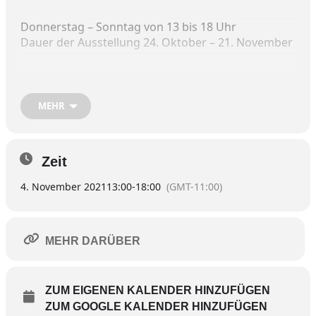
Donnerstag – Sonntag von 13 bis 18 Uhr
Dauer der Ausstellung 24. Oktober – 21. November 202
Die Vernissage ist am Samstag, 23. Oktober.
MEHR
Es gilt stets die 3G-Regel – im Ganserhaus ist zudem Ma
Zeit
4. November 2021
13:00
-
18:00
(GMT-11:00)
MEHR DARÜBER
ZUM EIGENEN KALENDER HINZUFÜGEN
ZUM GOOGLE KALENDER HINZUFÜGEN