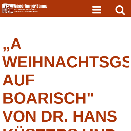
Skip
to
content
„A
WEIHNACHTSGS
AUF
BOARISCH"
VON DR. HANS