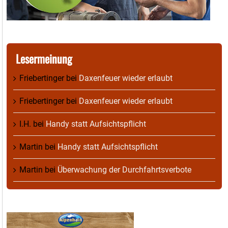
Lesermeinung
Friebertinger
bei
Daxenfeuer wieder erlaubt
Friebertinger
bei
Daxenfeuer wieder erlaubt
I.H.
bei
Handy statt Aufsichtspflicht
Martin
bei
Handy statt Aufsichtspflicht
Martin
bei
Überwachung der Durchfahrtsverbote