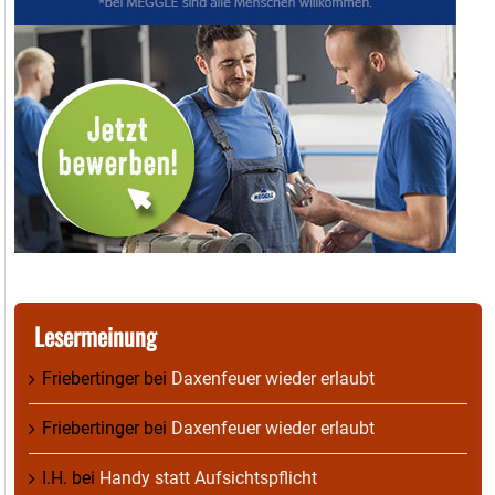
Lesermeinung
Friebertinger
bei
Daxenfeuer wieder erlaubt
Friebertinger
bei
Daxenfeuer wieder erlaubt
I.H.
bei
Handy statt Aufsichtspflicht