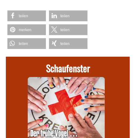
teilen
teilen
merken
teilen
teilen
teilen
Schaufenster