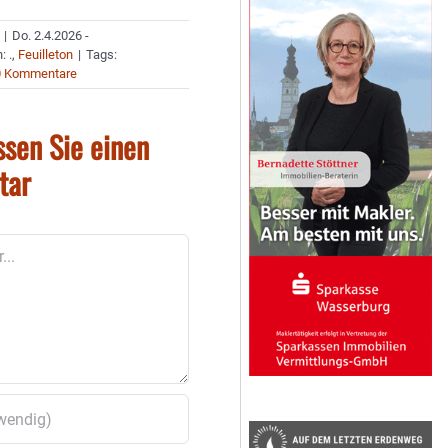
|
Do. 2.4.2026 -
n:
.
,
Feuilleton
|
Tags:
0 Kommentare
ssen Sie einen
tar