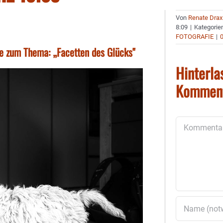
Von
Renate Drax
8:09
|
Kategorie
FOTOGRAFIE
|
e zum Thema: „Facetten des Glücks"
Hinterla
Kommen
Kommentar