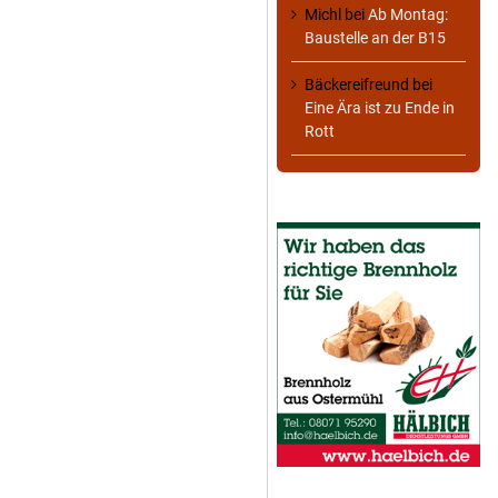
Michl
bei
Ab Montag:
Baustelle an der B15
Bäckereifreund
bei
Eine Ära ist zu Ende in
Rott