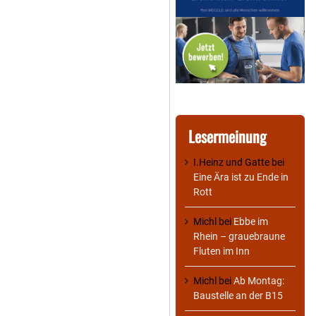
Lesermeinung
I.Heinz und Gatte
bei
Eine Ära ist zu Ende in
Rott
Michl
bei
Ebbe im
Rhein – grauebraune
Fluten im Inn
Michl
bei
Ab Montag:
Baustelle an der B15