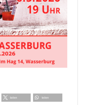
teilen
teilen