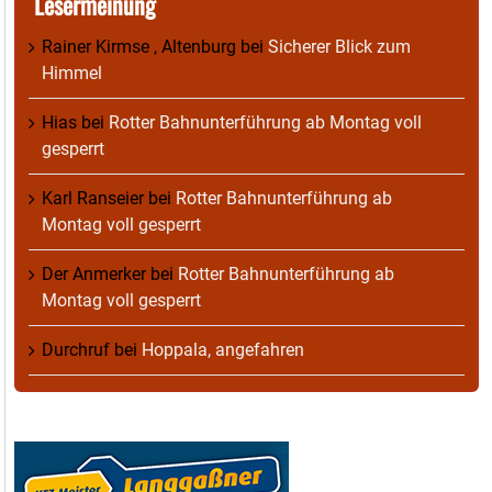
Lesermeinung
Rainer Kirmse , Altenburg
bei
Sicherer Blick zum
Himmel
Hias
bei
Rotter Bahnunterführung ab Montag voll
gesperrt
Karl Ranseier
bei
Rotter Bahnunterführung ab
Montag voll gesperrt
Der Anmerker
bei
Rotter Bahnunterführung ab
Montag voll gesperrt
Durchruf
bei
Hoppala, angefahren