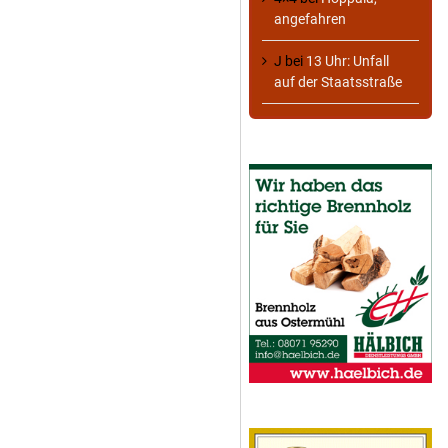
angefahren
J
bei
13 Uhr: Unfall
auf der Staatsstraße