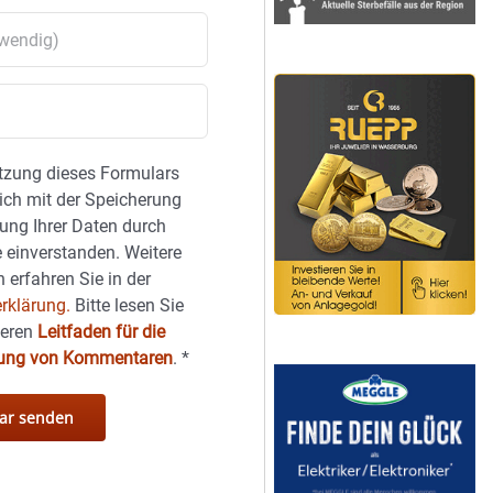
tzung dieses Formulars
sich mit der Speicherung
ung Ihrer Daten durch
 einverstanden. Weitere
 erfahren Sie in der
rklärung.
Bitte lesen Sie
seren
Leitfaden für die
hung von Kommentaren
.
*