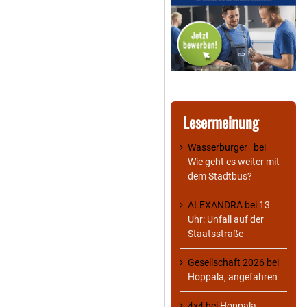
Lesermeinung
Wasserburger_
bei
Wie geht es weiter mit
dem Stadtbus?
ALEXANDRA
bei
13
Uhr: Unfall auf der
Staatsstraße
Gesellschaft 2026
bei
Hoppala, angefahren
4×4
bei
Hoppala,