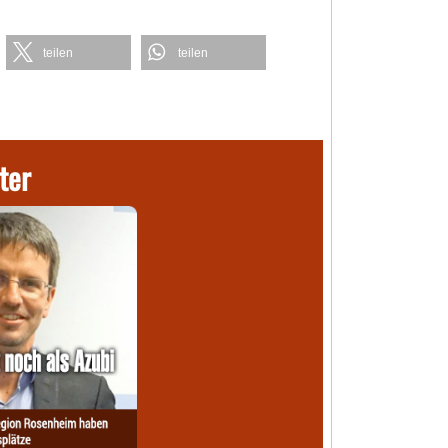
teilen
teilen
ter