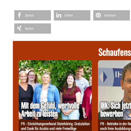
teilen
teilen
merken
teilen
Schaufens