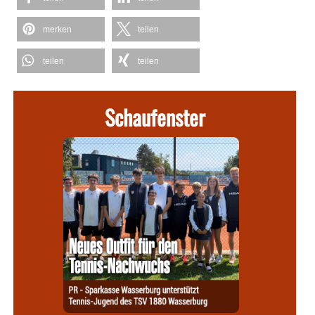
merken
teilen
teilen
teilen
Schaufenster