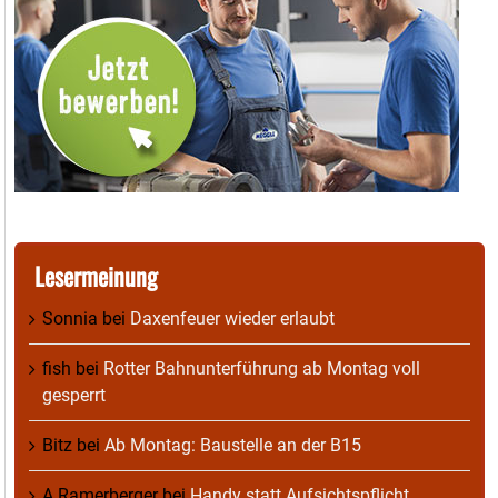
Lesermeinung
Sonnia
bei
Daxenfeuer wieder erlaubt
fish
bei
Rotter Bahnunterführung ab Montag voll
gesperrt
Bitz
bei
Ab Montag: Baustelle an der B15
A Ramerberger
bei
Handy statt Aufsichtspflicht