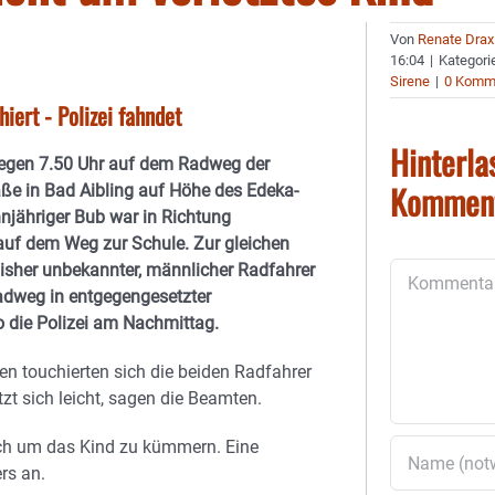
Von
Renate Drax
16:04
|
Kategori
Sirene
|
0 Komm
iert - Polizei fahndet
Hinterla
egen 7.50 Uhr auf dem Radweg der
Kommen
aße in Bad Aibling auf Höhe des Edeka-
hnjähriger Bub war in Richtung
uf dem Weg zur Schule. Zur gleichen
bisher unbekannter, männlicher Radfahrer
Kommentar
adweg in entgegengesetzter
o die Polizei am Nachmittag.
en touchierten sich die beiden Radfahrer
zt sich leicht, sagen die Beamten.
sich um das Kind zu kümmern. Eine
rs an.