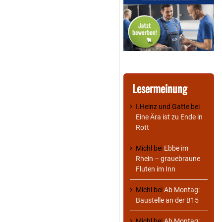
Lesermeinung
I.Heinz und Gatte
bei
Eine Ära ist zu Ende in
Rott
Michl
bei
Ebbe im
Rhein – grauebraune
Fluten im Inn
Michl
bei
Ab Montag:
Baustelle an der B15
Michl
bei
Ab Montag: