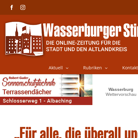
Skip
Facebook
Instagram
to
content
Aktuell
Rubriken
Kontakt
„Für alle, die überall 