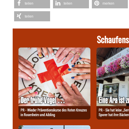
teilen
teilen
merken
teilen
Schaufens