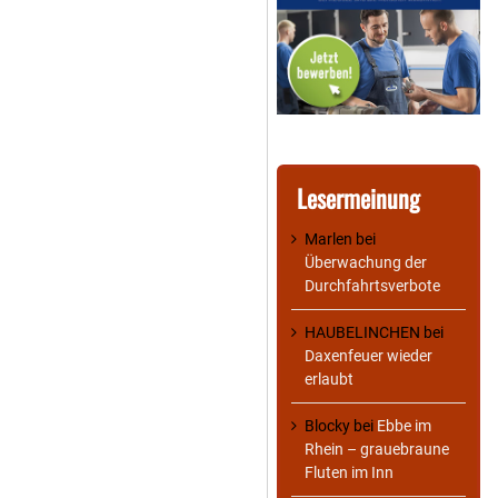
Lesermeinung
Marlen
bei
Überwachung der
Durchfahrtsverbote
HAUBELINCHEN
bei
Daxenfeuer wieder
erlaubt
Blocky
bei
Ebbe im
Rhein – grauebraune
Fluten im Inn