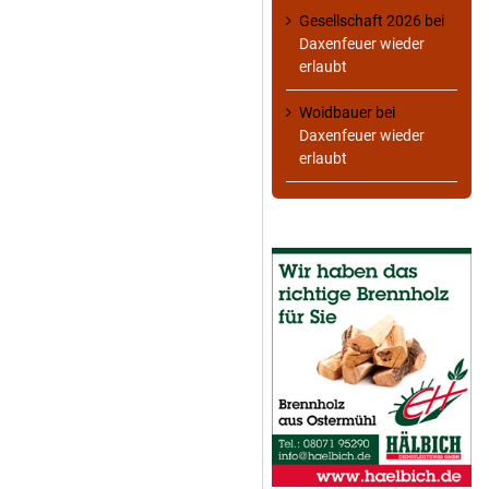
Gesellschaft 2026
bei
Daxenfeuer wieder
erlaubt
Woidbauer
bei
Daxenfeuer wieder
erlaubt