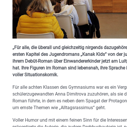
„Für alle, die überall und gleichzeitig nirgends dazugehö
ersten Kapitel des Jugendromans „Kanak Kids“ von der ju
ihrem Debüt-Roman über Einwandererkinder jetzt am Lui
hat. Ihre Figuren im Roman sind lebensnah, ihre Sprache i
voller Situationskomik.
Für alle achten Klassen des Gymnasiums war es ein Ver
schülerzugewandten Anna Dimitrova zuzuhören, als sie d
Roman führte, in dem es neben dem Spagat der Protagon
um ernste Themen wie „Alltagsrassimus“ geht.
Voller Humor und mit einem feinen Sinn für die Interess
präsentierte die Autorin, die zudem Drehbuchautorin ist