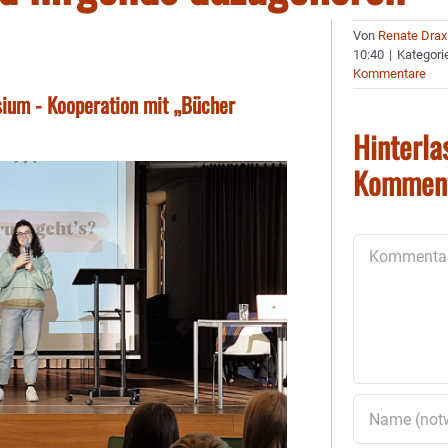
Von
Renate Drax
10:40
|
Kategori
Kommentare
ium - Kooperation mit „Bücher
Hinterla
Kommen
Kommentar