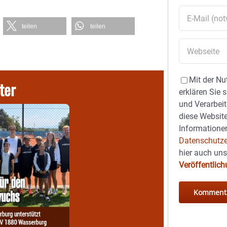
teilen
teilen
Mit der Nu
ter
erklären Sie 
und Verarbeit
diese Website
Informationen
Datenschutze
hier auch un
Veröffentlic