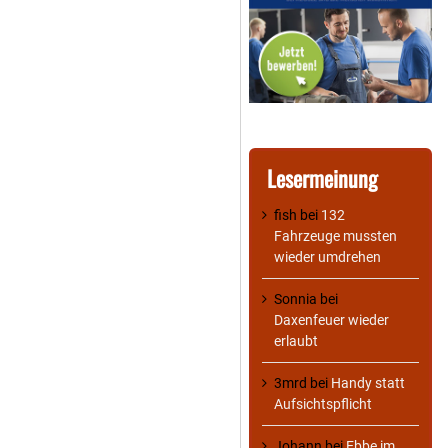
Lesermeinung
fish
bei
132
Fahrzeuge mussten
wieder umdrehen
Sonnia
bei
Daxenfeuer wieder
erlaubt
3mrd
bei
Handy statt
Aufsichtspflicht
Johann
bei
Ebbe im