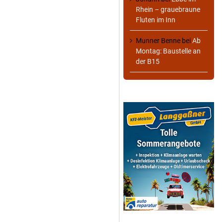
Rhein – grauebraune
Fluten im Inn
Munner Benne
bei
Ab
Montag: Baustelle an
der B15