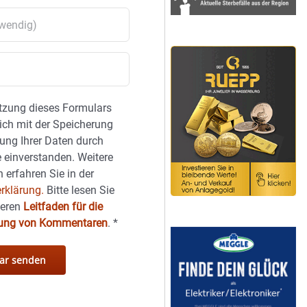
tzung dieses Formulars
sich mit der Speicherung
ung Ihrer Daten durch
 einverstanden. Weitere
 erfahren Sie in der
rklärung.
Bitte lesen Sie
seren
Leitfaden für die
hung von Kommentaren
.
*