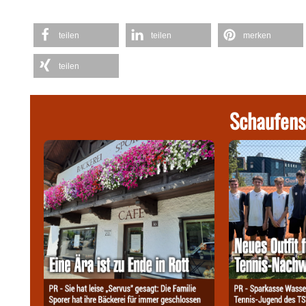
teilen
teilen
merken
teilen
Schaufens