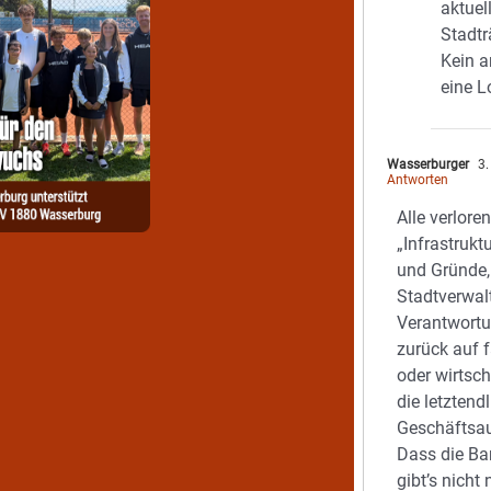
aktuel
Stadtr
Kein a
eine L
Wasserburger
3.
Antworten
Alle verlor
„Infrastruk
und Gründe, 
Stadtverwal
Verantwortu
zurück auf f
oder wirtsc
die letztend
Geschäftsau
Dass die Ba
gibt’s nicht