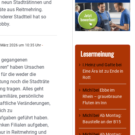
l neun Stadträtinnen und
äte aus Reitmehring.
nderer Stadtteil hat so
obby.
 März 2026 um 10:35 Uhr
-
Lesermeinung
en gegangenen
I.Heinz und Gatte
bei
turen“ haben Ursachen
Eine Ära ist zu Ende in
für die weder die
Rott
tung noch die Stadträte
ng tragen. Alles geht
Michl
bei
Ebbe im
amiliäre, persönliche
Rhein – grauebraune
Fluten im Inn
haftliche Veränderungen,
lich zu
Michl
bei
Ab Montag:
fgaben geführt haben.
Baustelle an der B15
nken Filialen aufgeben,
 nur in Reitmehring und
Michl
bei
Ab Montag: