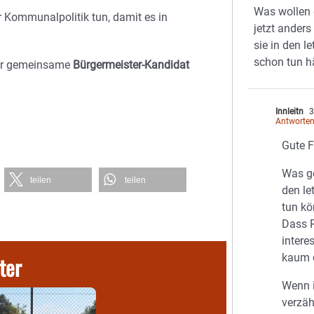
Was wollen 
Kommunalpolitik tun, damit es in
jetzt ander
sie in den l
schon tun h
der gemeinsame
Bürgermeister-Kandidat
Innleitn
3
Antworte
Gute F
Was g
teilen
teilen
den le
tun k
Dass R
intere
kaum d
ter
Wenn i
verzä