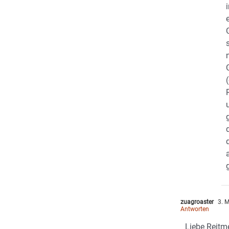
zuagroaster
3. M
Antworten
Liebe Reitme