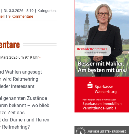
|
Di. 3.3.2026 - 8:19
|
Kategorien:
ell
|
9 Kommentare
ntare
 März 2026 um 9:19 Uhr
-
sind Wahlen angesagt
ch wird Reitmehring
eder interessant.
kel genannten Zustände
ahren bekannt – wo blieb
nze Zeit das
 der Damen und Herren
ür Reitmehring?