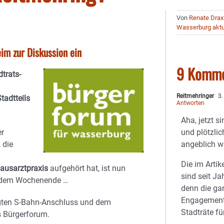
Von
Renate Drax
Wasserburg aktu
im zur Diskussion ein
9 Komme
trats-
Reitmehringer
3.
tadtteils
Antworten
Aha, jetzt 
er
und plötzli
 die
angeblich wi
Die im Arti
ausarztpraxis
aufgehört hat, ist nun
sind seit J
 dem Wochenende …
denn die ga
Engagement
agten S-Bahn-Anschluss und dem
Stadträte f
s Bürgerforum.