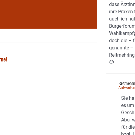
dass ÄrztIn
ihre Praxen 
auch ich hal
Bürgerforum
Wahlkampfge
doch die – f
genannte – i
Reitmehring
rne!
😉
Reitmehri
Antworte
Sie ha
es um 
Gesch
Aber w
für di
bzgl. 