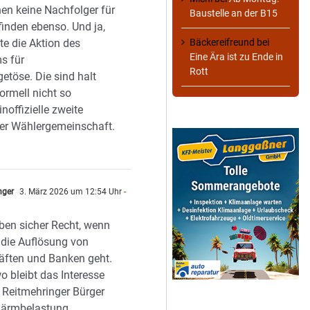
nen keine Nachfolger für
Baustelle an der B15
finden ebenso. Und ja,
Bäckereifreund
bei
te die Aktion des
Eine Ära ist zu Ende in
s für
Rott
töse. Die sind halt
ormell nicht so
noffizielle zweite
er Wählergemeinschaft.
nger
3. März 2026 um 12:54 Uhr
-
n
ben sicher Recht, wenn
die Auflösung von
äften und Banken geht.
o bleibt das Interesse
e Reitmehringer Bürger
Lärmbelastung,