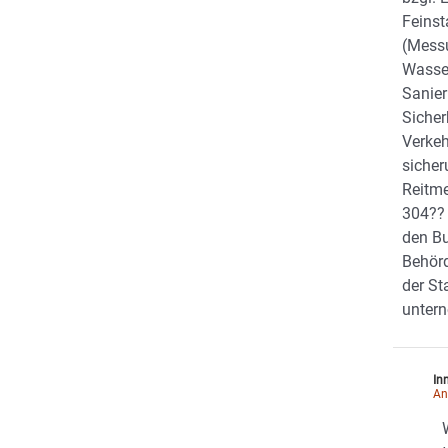
Feins
(Messu
Wasser
Sanier
Sicher
Verkeh
sicher
Reitme
304?? 
den Bu
Behör
der St
unter
In
An