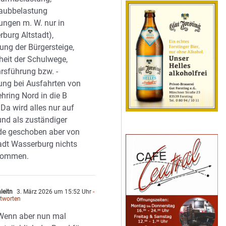
taubbelastung
ngen m. W. nur in
burg Altstadt),
ung der Bürgersteige,
heit der Schulwege,
rsführung bzw. -
ung bei Ausfahrten von
hring Nord in die B
Da wird alles nur auf
nd als zuständiger
de geschoben aber von
adt Wasserburg nichts
nommen.
nleitn
3. März 2026 um 15:52 Uhr
-
tworten
Wenn aber nun mal