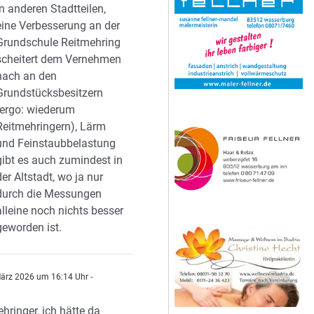
in anderen Stadtteilen,
eine Verbesserung an der
Grundschule Reitmehring
scheitert dem Vernehmen
nach an den
Grundstücksbesitzern
(ergo: wiederum
Reitmehringern), Lärm
und Feinstaubbelastung
gibt es auch zumindest in
der Altstadt, wo ja nur
durch die Messungen
alleine noch nichts besser
geworden ist.
ärz 2026 um 16:14 Uhr
-
hringer, ich hätte da