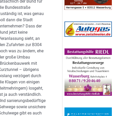
tatsächlich der Bund für
die Bundesstraße
zuständig ist, was genau
soll dann die Stadt
unternehmen? Dass der
Bund jetzt keine
Veranlassung sieht, an
den Zufahrten zur B304
noch was zu ändern, ehe
der große Umbau
(Brückenbauwerk mit
Kurztunnel – übrigens
bislang verzögert durch
die Klagen von einigen
Reitmehringern) losgeht,
ist ja auch verständlich.
Und sanierungsbedürftige
Gehwege sowie unsichere
Schulwege gibt es auch