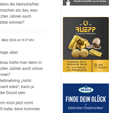
denn die Herrschaften
s machen als das, was
etzten Jahren auch
ätten können?
. März 2026 um 9:37 Uhr
-
n
rage, aber:
enau hätte man denn in
tzten Jahren auch schon
önnen?
eitmehring „nicht
ssant wäre“, kann ja
er Grund sein.
ch mich jetzt nicht
hlt habe, dann kommen