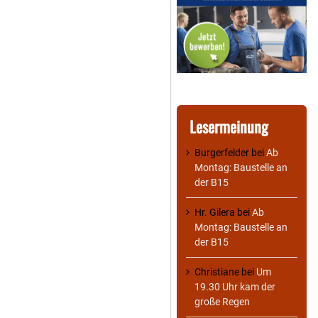
Lesermeinung
Burgerfelder
bei
Ab
Montag: Baustelle an
der B15
Hr. Gilera
bei
Ab
Montag: Baustelle an
der B15
Christiane
bei
Um
19.30 Uhr kam der
große Regen