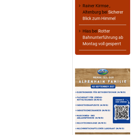
Rainer Kirmse ,
Altenburg
bei
Sicherer
Blick zum Himmel
Hias
bei
Rotter
Bahnunterführung ab
Montag voll gesperrt