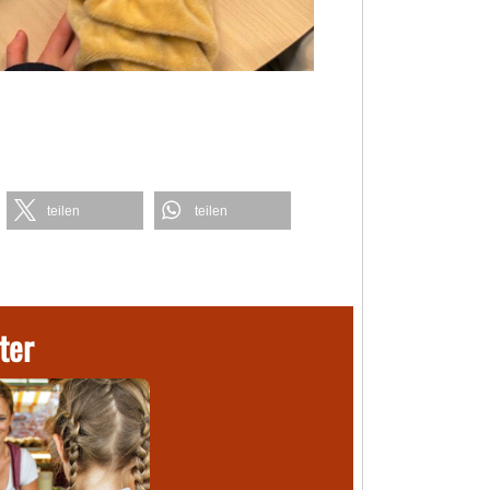
teilen
teilen
ter