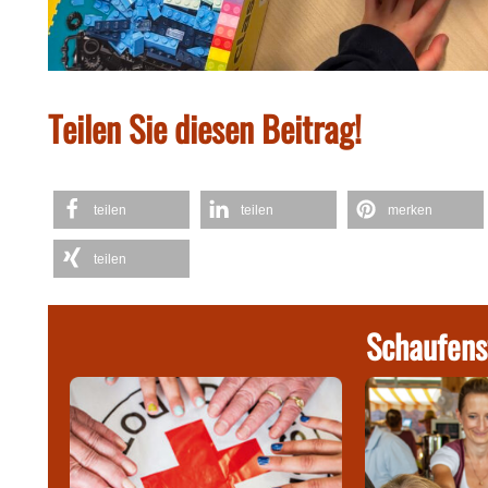
Teilen Sie diesen Beitrag!
teilen
teilen
merken
teilen
Schaufens