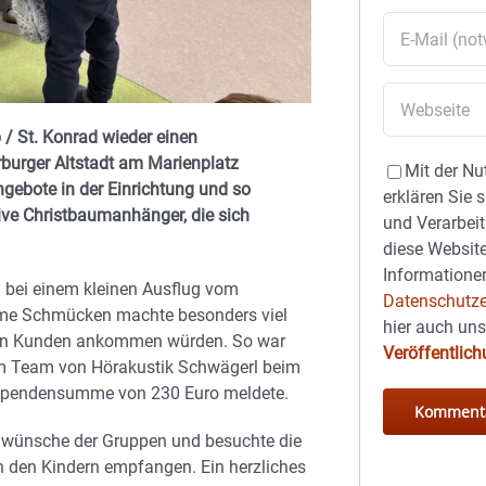
 / St. Konrad wieder einen
burger Altstadt am Marienplatz
Mit der Nu
ngebote in der Einrichtung und so
erklären Sie 
ive Christbaumanhänger, die sich
und Verarbeit
diese Website
Informationen
 bei einem kleinen Ausflug vom
Datenschutze
nsame Schmücken machte besonders viel
hier auch un
 den Kunden ankommen würden. So war
Veröffentlic
 dem Team von Hörakustik Schwägerl beim
en Spendensumme von 230 Euro meldete.
ugwünsche der Gruppen und besuchte die
on den Kindern empfangen. Ein herzliches