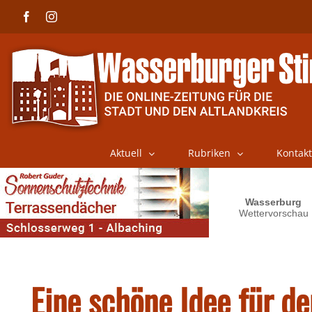
Skip
Facebook
Instagram
to
content
Aktuell
Rubriken
Kontakt
Eine schöne Idee für d