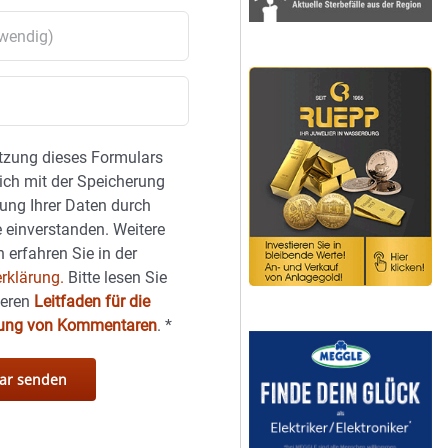
tzung dieses Formulars
sich mit der Speicherung
ung Ihrer Daten durch
 einverstanden. Weitere
 erfahren Sie in der
rklärung.
Bitte lesen Sie
seren
Leitfaden für die
hung von Kommentaren
.
*