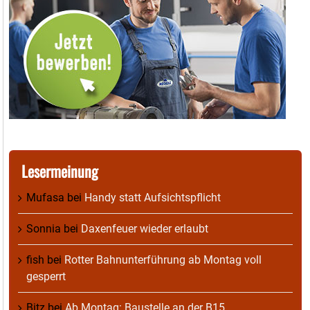
Lesermeinung
Mufasa
bei
Handy statt Aufsichtspflicht
Sonnia
bei
Daxenfeuer wieder erlaubt
fish
bei
Rotter Bahnunterführung ab Montag voll
gesperrt
Bitz
bei
Ab Montag: Baustelle an der B15