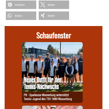
merken
teilen
teilen
teilen
Schaufenster