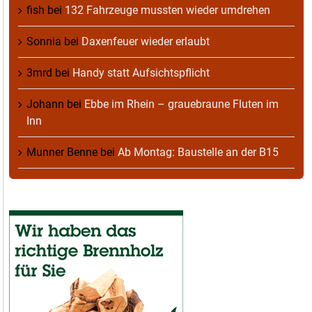
fish
bei
132 Fahrzeuge mussten wieder umdrehen
Sonnia
bei
Daxenfeuer wieder erlaubt
3mrd
bei
Handy statt Aufsichtspflicht
Johann
bei
Ebbe im Rhein – grauebraune Fluten im
Inn
Munner Benne
bei
Ab Montag: Baustelle an der B15