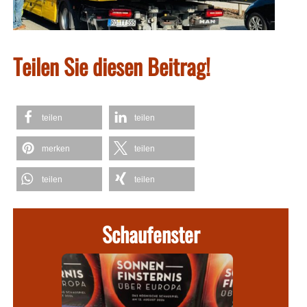
Teilen Sie diesen Beitrag!
teilen
teilen
merken
teilen
teilen
teilen
Schaufenster