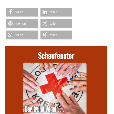
teilen
teilen
merken
teilen
teilen
teilen
Schaufenster