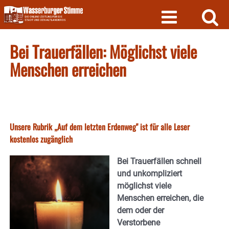
Skip
to
content
Bei Trauerfällen: Möglichst viele
Menschen erreichen
Unsere Rubrik „Auf dem letzten Erdenweg" ist für alle Leser
kostenlos zugänglich
Bei Trauerfällen schnell
und unkompliziert
möglichst viele
Menschen erreichen, die
dem oder der
Verstorbene