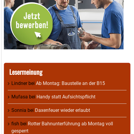
Lesermeinung
Lindner
bei
Ab Montag: Baustelle an der B15
Mufasa
bei
Handy statt Aufsichtspflicht
Sonnia
bei
Daxenfeuer wieder erlaubt
fish
bei
Rotter Bahnunterführung ab Montag voll
gesperrt