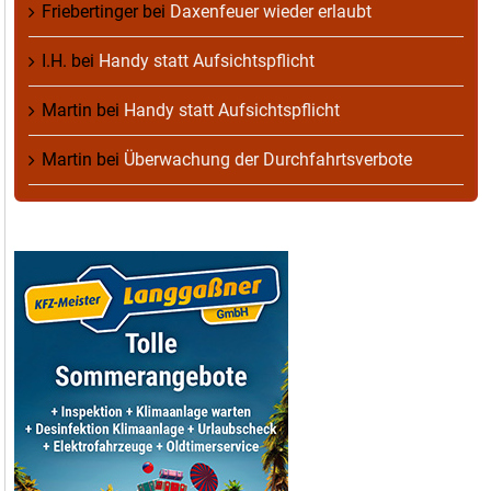
Friebertinger
bei
Daxenfeuer wieder erlaubt
I.H.
bei
Handy statt Aufsichtspflicht
Martin
bei
Handy statt Aufsichtspflicht
Martin
bei
Überwachung der Durchfahrtsverbote