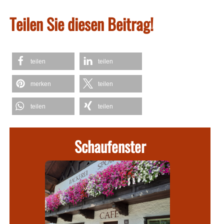
Teilen Sie diesen Beitrag!
teilen
teilen
merken
teilen
teilen
teilen
Schaufenster