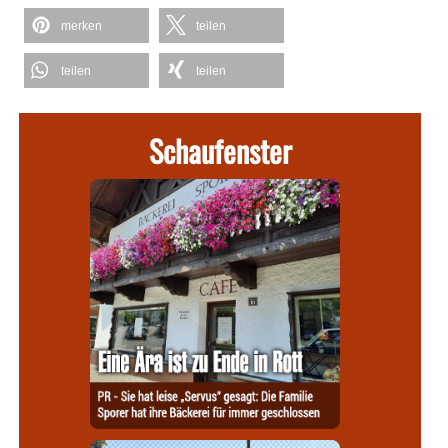
merken
teilen
teilen
teilen
Schaufenster