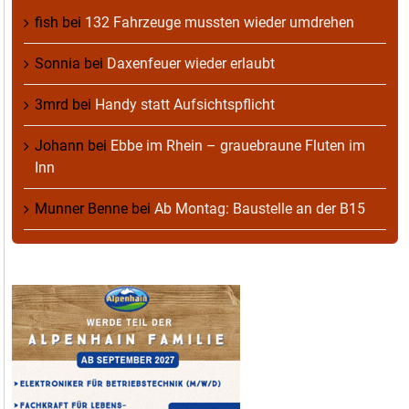
fish
bei
132 Fahrzeuge mussten wieder umdrehen
Sonnia
bei
Daxenfeuer wieder erlaubt
3mrd
bei
Handy statt Aufsichtspflicht
Johann
bei
Ebbe im Rhein – grauebraune Fluten im
Inn
Munner Benne
bei
Ab Montag: Baustelle an der B15