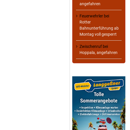
angefahren
Feuerwehrler
bei
Rotter
Bahnunterführung ab
Montag voll gesperrt
Zwischenruf
bei
Hoppala, angefahren