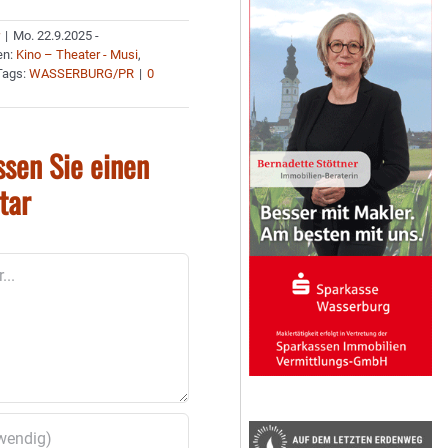
r
|
Mo. 22.9.2025 -
en:
Kino – Theater - Musi
,
Tags:
WASSERBURG/PR
|
0
ssen Sie einen
tar