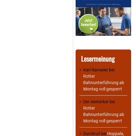
Lesermeinung
Karl Ranseier
bei
Rotter
Bahnunterführung ab
Montag voll gesperrt
Der Anmerker
bei
Rotter
Bahnunterführung ab
Montag voll gesperrt
Durchruf
bei
Hoppala,