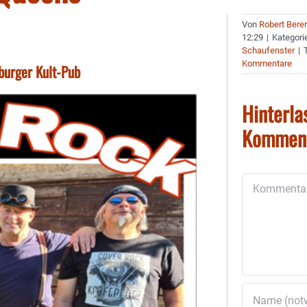
Von
Robert Bere
12:29
|
Kategori
Schaufenster
|
Kommentare
burger Kult-Pub
Hinterla
Kommen
Kommentar