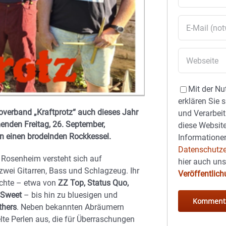
Mit der Nu
erklären Sie 
overband „Kraftprotz“ auch dieses Jahr
und Verarbeit
nden Freitag, 26. September,
diese Website
in einen brodelnden Rockkessel.
Informationen
Datenschutze
s Rosenheim versteht sich auf
hier auch un
wei Gitarren, Bass und Schlagzeug. Ihr
Veröffentlic
ichte – etwa von
ZZ Top, Status Quo,
 Sweet
– bis hin zu bluesigen und
thers
. Neben bekannten Abräumern
lte Perlen aus, die für Überraschungen