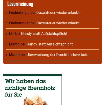
Lesermeinung
Friebertinger
bei
Daxenfeuer wieder erlaubt
Friebertinger
bei
Daxenfeuer wieder erlaubt
I.H.
bei
Handy statt Aufsichtspflicht
Martin
bei
Handy statt Aufsichtspflicht
Martin
bei
Überwachung der Durchfahrtsverbote