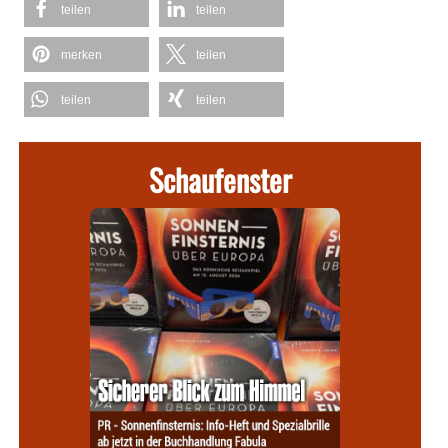
teilen
teilen
merken
teilen
teilen
teilen
Schaufenster