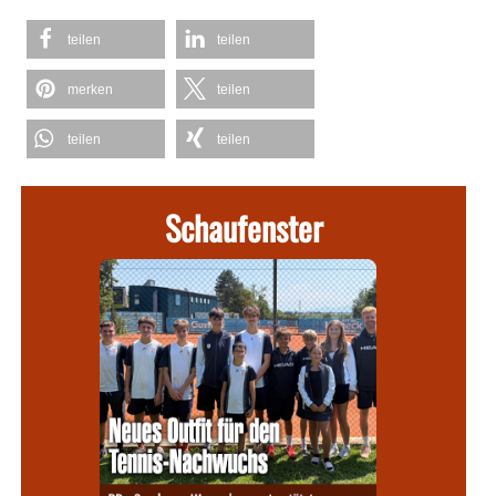
teilen
teilen
merken
teilen
teilen
teilen
Schaufenster