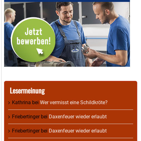
Lesermeinung
Kathrina
bei
Wer vermisst eine Schildkröte?
Friebertinger
bei
Daxenfeuer wieder erlaubt
Friebertinger
bei
Daxenfeuer wieder erlaubt