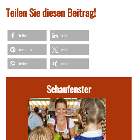
Teilen Sie diesen Beitrag!
teilen
teilen
merken
teilen
teilen
teilen
Schaufenster