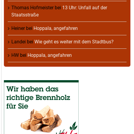
Thomas Hofmeister
bei
13 Uhr: Unfall auf der
Staatsstraße
Heiner
bei
Hoppala, angefahren
Landei
bei
Wie geht es weiter mit dem Stadtbus?
HW
bei
Hoppala, angefahren