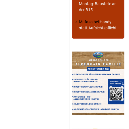
Montag: Baustelle an
der B15
Mufasa
bei
Handy
statt Aufsichtspflicht