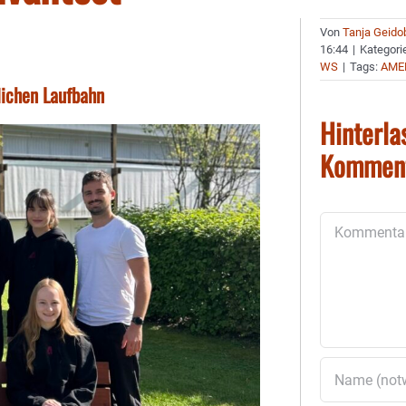
Von
Tanja Geido
16:44
|
Kategori
WS
|
Tags:
AME
lichen Laufbahn
Hinterla
Kommen
Kommentar