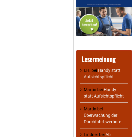
Lesermeinung
I.H.
bei
Handy statt
Aufsichtspflicht
Martin
bei
Handy
statt Aufsichtspflicht
Martin
bei
Überwachung der
Durchfahrtsverbote
Lindner
bei
Ab