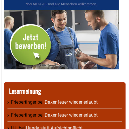
Lesermeinung
Friebertinger
bei
Daxenfeuer wieder erlaubt
Friebertinger
bei
Daxenfeuer wieder erlaubt
I.H.
bei
Handy statt Aufsichtspflicht