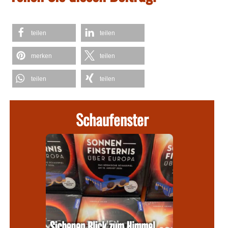
teilen
teilen
merken
teilen
teilen
teilen
Schaufenster