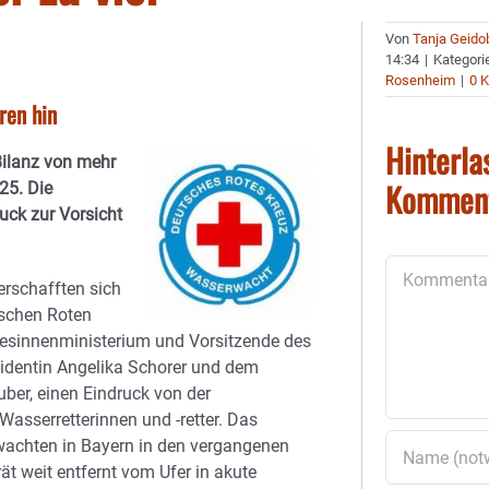
Von
Tanja Geido
14:34
|
Kategori
Rosenheim
|
0 
ren hin
Hinterla
Bilanz von mehr
Kommen
25. Die
ck zur Vorsicht
Kommentar
rschafften sich
ischen Roten
desinnenministerium und Vorsitzende des
dentin Angelika Schorer und dem
er, einen Eindruck von der
asserretterinnen und -retter. Das
rwachten in Bayern in den vergangenen
ät weit entfernt vom Ufer in akute