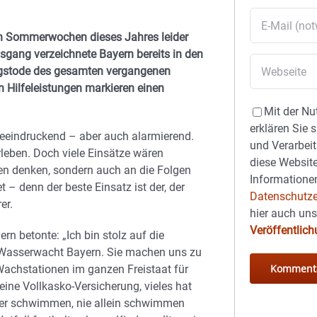
en Sommerwochen dieses Jahres leider
usgang verzeichnete Bayern bereits in den
ngstode des gesamten vergangenen
n Hilfeleistungen markieren einen
Mit der Nu
erklären Sie 
beeindruckend – aber auch alarmierend.
und Verarbeit
rleben. Doch viele Einsätze wären
diese Website
gen denken, sondern auch an die Folgen
Informationen
 – denn der beste Einsatz ist der, der
Datenschutze
er.
hier auch un
Veröffentlic
 betonte: „Ich bin stolz auf die
r Wasserwacht Bayern. Sie machen uns zu
achstationen im ganzen Freistaat für
ine Vollkasko-Versicherung, vieles hat
fer schwimmen, nie allein schwimmen