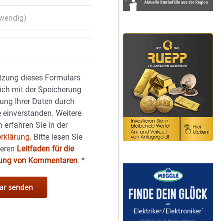
tzung dieses Formulars
sich mit der Speicherung
ung Ihrer Daten durch
 einverstanden. Weitere
 erfahren Sie in der
rklärung.
Bitte lesen Sie
seren
Leitfaden für die
hung von Kommentaren
.
*