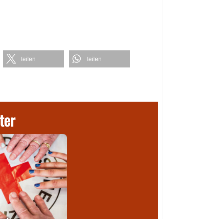
teilen
teilen
ter