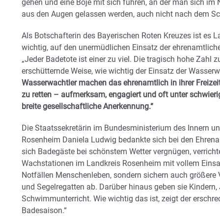
gehen und eine Boje mit sich führen, an der man sich im No
aus den Augen gelassen werden, auch nicht nach dem S
Als Botschafterin des Bayerischen Roten Kreuzes ist es L
wichtig, auf den unermüdlichen Einsatz der ehrenamtlich
„Jeder Badetote ist einer zu viel. Die tragisch hohe Zahl
erschütternde Weise, wie wichtig der Einsatz der Wasserw
Wasserwachtler machen das ehrenamtlich in ihrer Freizeit
zu retten – aufmerksam, engagiert und oft unter schwieri
breite gesellschaftliche Anerkennung.“
Die Staatssekretärin im Bundesministerium des Innern u
Rosenheim Daniela Ludwig bedankte sich bei den Ehren
sich Badegäste bei schönstem Wetter vergnügen, verrich
Wachstationen im Landkreis Rosenheim mit vollem Einsatz i
Notfällen Menschenleben, sondern sichern auch größere 
und Segelregatten ab. Darüber hinaus geben sie Kindern
Schwimmunterricht. Wie wichtig das ist, zeigt der erschre
Badesaison.“