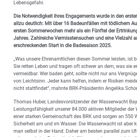
Lebensgefahr.
Die Notwendigkeit ihres Engagements wurde in den erst
allzu deutlich: Mit über 16 Badeunfällen mit tödlichem A
ersten Sommerwochen mehr als ein Fünftel der Ertrinku
Jahres. Zahlreiche Vermisstensuchen und eine Vielzahl a
erschreckenden Start in die Badesaison 2025.
„Was unsere Ehrenamtlichen diesen Sommer leisten, ist 
Sie retten Leben und tragen oft schwer an dem, was sie e
vermeidbar. Wer baden geht, sollte nicht nur ans Vergnü
von Leichtsinn. Jeder kann helfen, indem er Risiken meidet
nicht stattfindet“, mahnte BRK-Präsidentin Angelika Schor
Thomas Huber, Landesvorsitzender der Wasserwacht Bayern
Leistungsfähigkeit unserer 84.000 aktiven Mitglieder de
einer starken Gemeinschaft des BRK und sorgen an 550 W
Sicherheit am und im Wasser. Die Wasserwacht ist aber ke
man selbst in der Hand. Daher am besten parallel zum U