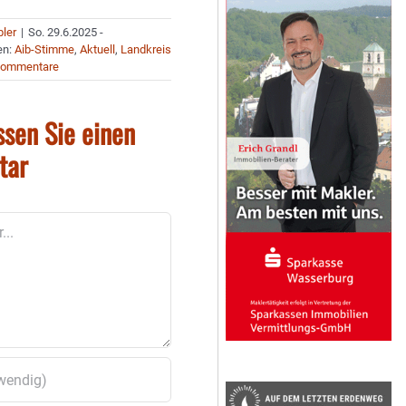
bler
|
So. 29.6.2025 -
en:
Aib-Stimme
,
Aktuell
,
Landkreis
Kommentare
ssen Sie einen
tar