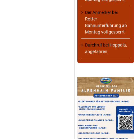
Der Anmerker
bei
Rotter
Bahnunterführung ab
Montag voll gesperrt
Durchruf
bei
Hoppala,
angefahren