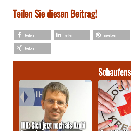
Teilen Sie diesen Beitrag!
teilen
teilen
merken
teilen
Schaufens