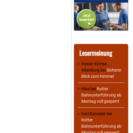
Lesermeinung
Rainer Kirmse ,
Altenburg
bei
Sicherer
Blick zum Himmel
Hias
bei
Rotter
Bahnunterführung ab
Montag voll gesperrt
Karl Ranseier
bei
Rotter
Bahnunterführung ab
Montag voll gesperrt