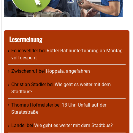
Lesermeinung
Feuerwehrler
bei
Rotter Bahnunterführung ab Montag
voll gesperrt
Zwischenruf
bei
Hoppala, angefahren
Christian Stadler
bei
Wie geht es weiter mit dem
Stadtbus?
Thomas Hofmeister
bei
13 Uhr: Unfall auf der
Staatsstraße
Landei
bei
Wie geht es weiter mit dem Stadtbus?