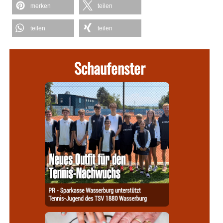
merken
teilen
teilen
teilen
Schaufenster