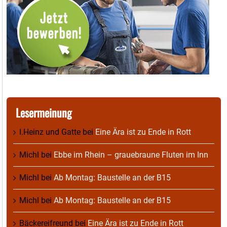
Lesermeinung
I.Heinz und Gatte
bei
Eine Ära ist zu Ende in Rott
Michl
bei
Ebbe im Rhein – grauebraune Fluten im Inn
Michl
bei
Ab Montag: Baustelle an der B15
Michl
bei
Ab Montag: Baustelle an der B15
Bäckereifreund
bei
Eine Ära ist zu Ende in Rott