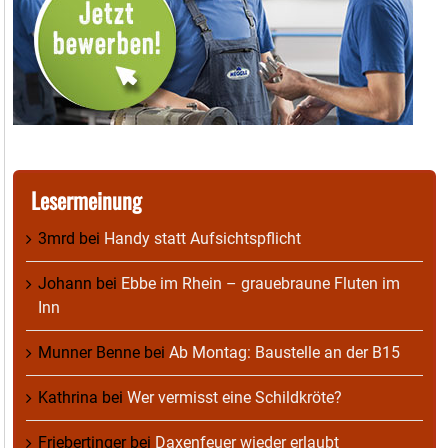
Lesermeinung
3mrd
bei
Handy statt Aufsichtspflicht
Johann
bei
Ebbe im Rhein – grauebraune Fluten im
Inn
Munner Benne
bei
Ab Montag: Baustelle an der B15
Kathrina
bei
Wer vermisst eine Schildkröte?
Friebertinger
bei
Daxenfeuer wieder erlaubt