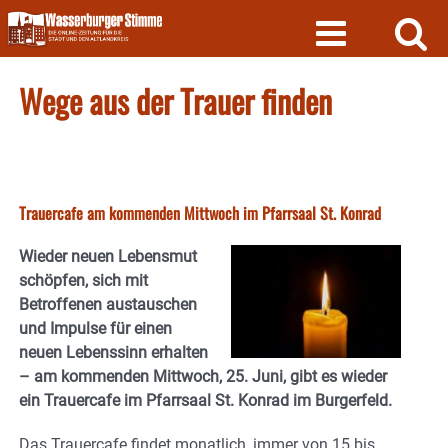
Skip
to
content
Wege aus der Trauer finden
Trauercafe am kommenden Mittwoch im Pfarrsaal St. Konrad
Wieder neuen Lebensmut
schöpfen, sich mit
Betroffenen austauschen
und Impulse für einen
neuen Lebenssinn erhalten
– am kommenden Mittwoch, 25. Juni, gibt es wieder
ein Trauercafe im Pfarrsaal St. Konrad im Burgerfeld.
Das Trauercafe findet monatlich, immer von 15 bis