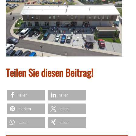
Teilen Sie diesen Beitrag!
teilen
teilen
merken
teilen
teilen
teilen