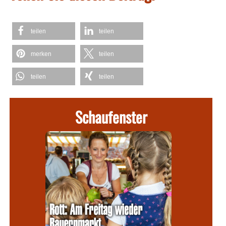
teilen
teilen
merken
teilen
teilen
teilen
Schaufenster