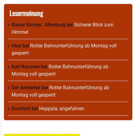
Lesermeinung
Rainer Kirmse , Altenburg
bei
Sicherer Blick zum
Himmel
Hias
bei
Rotter Bahnunterführung ab Montag voll
gesperrt
Karl Ranseier
bei
Rotter Bahnunterführung ab
Montag voll gesperrt
Der Anmerker
bei
Rotter Bahnunterführung ab
Montag voll gesperrt
Durchruf
bei
Hoppala, angefahren