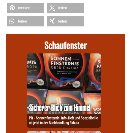
merken
teilen
teilen
teilen
Schaufenster