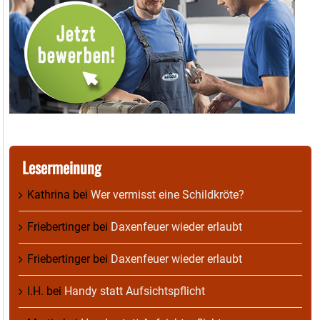
Lesermeinung
Kathrina
bei
Wer vermisst eine Schildkröte?
Friebertinger
bei
Daxenfeuer wieder erlaubt
Friebertinger
bei
Daxenfeuer wieder erlaubt
I.H.
bei
Handy statt Aufsichtspflicht