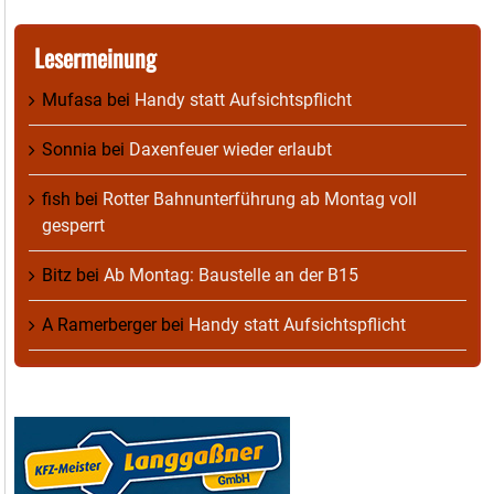
Lesermeinung
Mufasa
bei
Handy statt Aufsichtspflicht
Sonnia
bei
Daxenfeuer wieder erlaubt
fish
bei
Rotter Bahnunterführung ab Montag voll
gesperrt
Bitz
bei
Ab Montag: Baustelle an der B15
A Ramerberger
bei
Handy statt Aufsichtspflicht