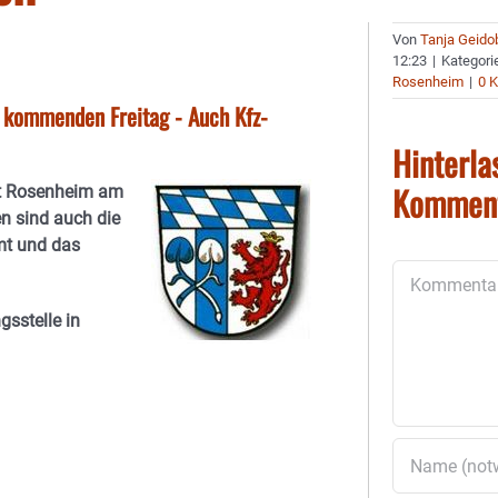
Von
Tanja Geido
12:23
|
Kategori
Rosenheim
|
0 
 kommenden Freitag - Auch Kfz-
Hinterla
Kommen
mt Rosenheim am
n sind auch die
mt und das
Kommentar
sstelle in