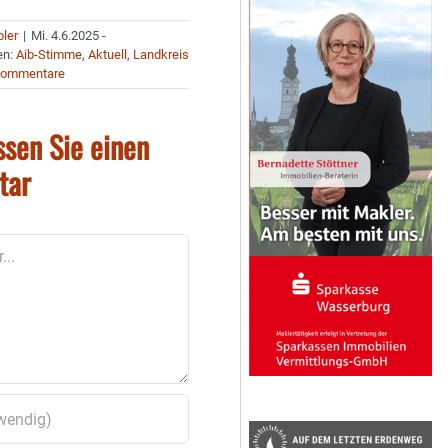
bler
|
Mi. 4.6.2025 -
en:
Aib-Stimme
,
Aktuell
,
Landkreis
Kommentare
ssen Sie einen
tar