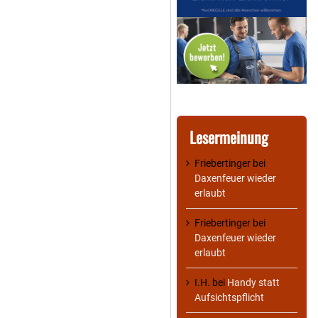
Lesermeinung
Friebertinger
bei
Daxenfeuer wieder
erlaubt
Friebertinger
bei
Daxenfeuer wieder
erlaubt
I.H.
bei
Handy statt
Aufsichtspflicht