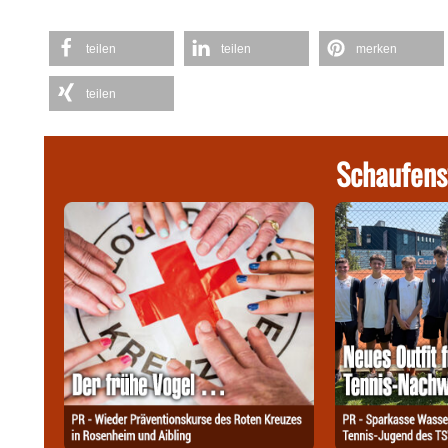
teilen
teilen
merken
teilen
Schaufens