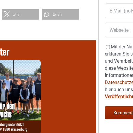
teilen
teilen
Mit der Nu
ter
erklären Sie 
und Verarbeit
diese Website
Informationen
Datenschutze
hier auch un
Veröffentlic