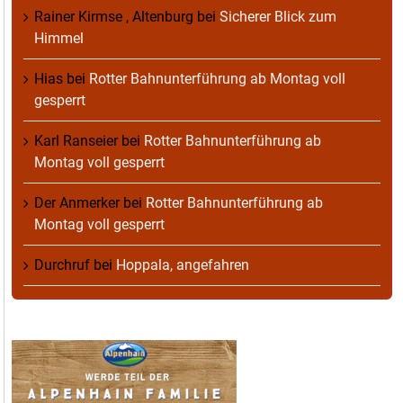
Rainer Kirmse , Altenburg
bei
Sicherer Blick zum
Himmel
Hias
bei
Rotter Bahnunterführung ab Montag voll
gesperrt
Karl Ranseier
bei
Rotter Bahnunterführung ab
Montag voll gesperrt
Der Anmerker
bei
Rotter Bahnunterführung ab
Montag voll gesperrt
Durchruf
bei
Hoppala, angefahren