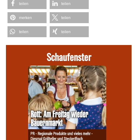
teilen
teilen
merken
teilen
teilen
teilen
Schaufenster