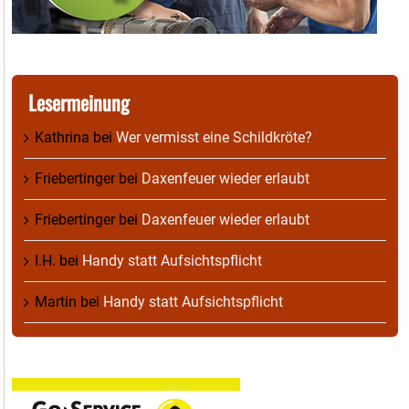
Lesermeinung
Kathrina
bei
Wer vermisst eine Schildkröte?
Friebertinger
bei
Daxenfeuer wieder erlaubt
Friebertinger
bei
Daxenfeuer wieder erlaubt
I.H.
bei
Handy statt Aufsichtspflicht
Martin
bei
Handy statt Aufsichtspflicht