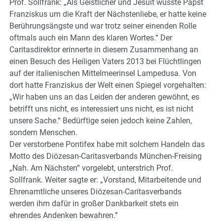
Prof. Sollfrank: „Als Geistlicher und Jesuit wusste Papst
Franziskus um die Kraft der Nächstenliebe, er hatte keine
Berührungsängste und war trotz seiner einenden Rolle
oftmals auch ein Mann des klaren Wortes.“ Der
Caritasdirektor erinnerte in diesem Zusammenhang an
einen Besuch des Heiligen Vaters 2013 bei Flüchtlingen
auf der italienischen Mittelmeerinsel Lampedusa. Von
dort hatte Franziskus der Welt einen Spiegel vorgehalten:
„Wir haben uns an das Leiden der anderen gewöhnt, es
betrifft uns nicht, es interessiert uns nicht, es ist nicht
unsere Sache.“ Bedürftige seien jedoch keine Zahlen,
sondern Menschen.
Der verstorbene Pontifex habe mit solchem Handeln das
Motto des Diözesan-Caritasverbands München-Freising
„Nah. Am Nächsten“ vorgelebt, unterstrich Prof.
Sollfrank. Weiter sagte er: „Vorstand, Mitarbeitende und
Ehrenamtliche unseres Diözesan-Caritasverbands
werden ihm dafür in großer Dankbarkeit stets ein
ehrendes Andenken bewahren.”