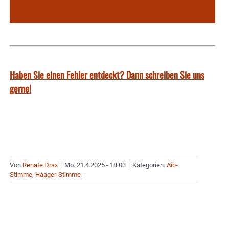
Haben Sie einen Fehler entdeckt? Dann schreiben Sie uns
gerne!
Von
Renate Drax
|
Mo. 21.4.2025 - 18:03
|
Kategorien:
Aib-
Stimme
,
Haager-Stimme
|