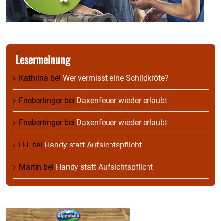
Lesermeinung
Kathrina
bei
Wer vermisst eine Schildkröte?
Friebertinger
bei
Daxenfeuer wieder erlaubt
Friebertinger
bei
Daxenfeuer wieder erlaubt
I.H.
bei
Handy statt Aufsichtspflicht
Martin
bei
Handy statt Aufsichtspflicht