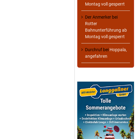
Montag voll gesperrt
Der Anmerker
bei
Rotter
Bahnunterführung ab
Montag voll gesperrt
Durchruf
bei
Hoppala,
angefahren