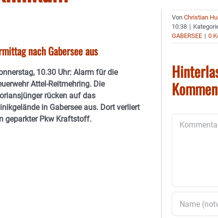
Von
Christian H
10:38
|
Kategori
GABERSEE
|
0 
rmittag nach Gabersee aus
Hinterla
onnerstag, 10.30 Uhr: Alarm für die
Kommen
euerwehr Attel-Reitmehring. Die
loriansjünger rücken auf das
inikgelände in Gabersee aus. Dort verliert
n geparkter Pkw Kraftstoff.
Kommentar