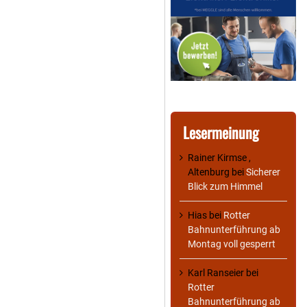
Lesermeinung
Rainer Kirmse ,
Altenburg
bei
Sicherer
Blick zum Himmel
Hias
bei
Rotter
Bahnunterführung ab
Montag voll gesperrt
Karl Ranseier
bei
Rotter
Bahnunterführung ab