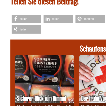
Teilen Sie diesen Beitrag!
teilen
teilen
merken
teilen
Schaufens