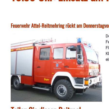
Feuerwehr Attel-Reitmehring rückt am Donnerstagvo
D
F
F
Kl
ei