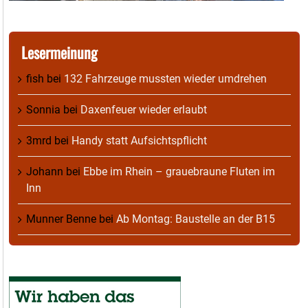
Lesermeinung
fish
bei
132 Fahrzeuge mussten wieder umdrehen
Sonnia
bei
Daxenfeuer wieder erlaubt
3mrd
bei
Handy statt Aufsichtspflicht
Johann
bei
Ebbe im Rhein – grauebraune Fluten im
Inn
Munner Benne
bei
Ab Montag: Baustelle an der B15