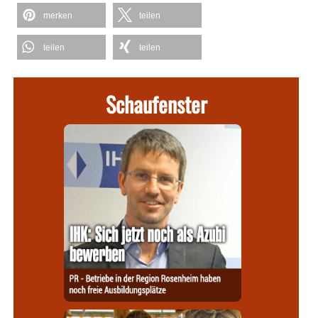
merken
teilen
teilen
teilen
Schaufenster