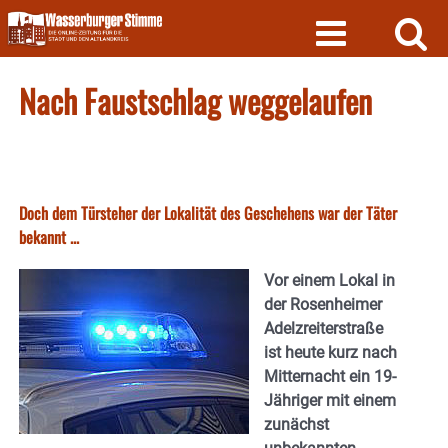
Skip
to
content
Nach Faustschlag weggelaufen
Doch dem Türsteher der Lokalität des Geschehens war der Täter
bekannt ...
Vor einem Lokal in
der Rosenheimer
Adelzreiterstraße
ist heute kurz nach
Mitternacht ein 19-
Jähriger mit einem
zunächst