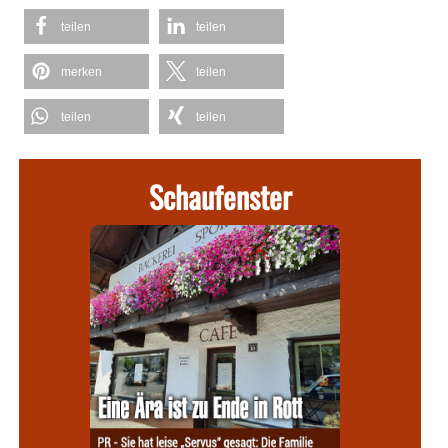
teilen
teilen
merken
teilen
teilen
teilen
Schaufenster