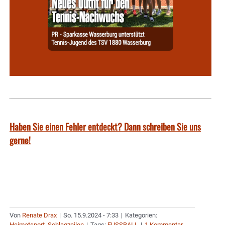
Haben Sie einen Fehler entdeckt? Dann schreiben Sie uns
gerne!
Von
Renate Drax
|
So. 15.9.2024 - 7:33
|
Kategorien:
Heimatsport
,
Schlagzeilen
|
Tags:
FUSSBALL
|
1 Kommentar