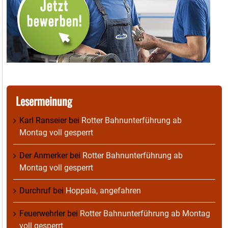
Lesermeinung
Karl Ranseier
bei
Rotter Bahnunterführung ab
Montag voll gesperrt
Der Anmerker
bei
Rotter Bahnunterführung ab
Montag voll gesperrt
Durchruf
bei
Hoppala, angefahren
Feuerwehrler
bei
Rotter Bahnunterführung ab Montag
voll gesperrt