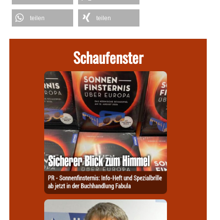
teilen
teilen
Schaufenster