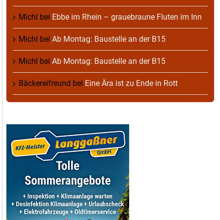
Michl
bei
Ebbe im Rhein – grauebraune Fluten im Inn
Michl
bei
Ab Montag: Baustelle an der B15
Michl
bei
Ab Montag: Baustelle an der B15
Bäckereifreund
bei
Eine Ära ist zu Ende in Rott