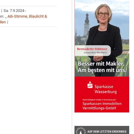
|
Sa. 7.9.2024 -
en:
.
,
Aib-Stimme
,
Blaulicht &
ilen
|