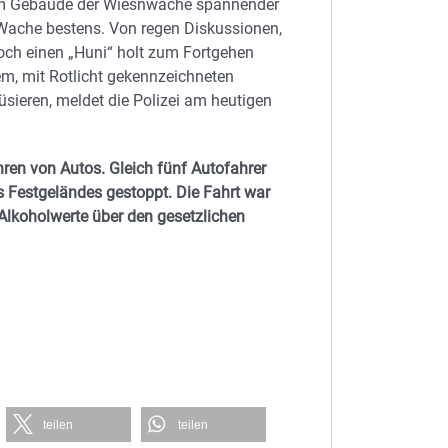
im Gebäude der Wiesnwache spannender
 Wache bestens. Von regen Diskussionen,
noch einen „Huni“ holt zum Fortgehen
em, mit Rotlicht gekennzeichneten
ieren, meldet die Polizei am heutigen
ren von Autos. Gleich fünf Autofahrer
es
Festgeländes gestoppt. Die Fahrt war
 Alkoholwerte über den gesetzlichen
teilen
teilen