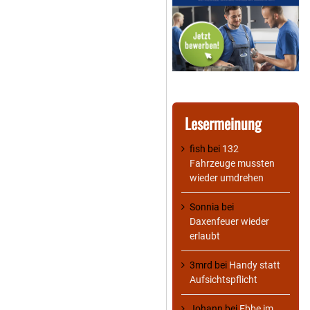
Lesermeinung
fish
bei
132
Fahrzeuge mussten
wieder umdrehen
Sonnia
bei
Daxenfeuer wieder
erlaubt
3mrd
bei
Handy statt
Aufsichtspflicht
Johann
bei
Ebbe im