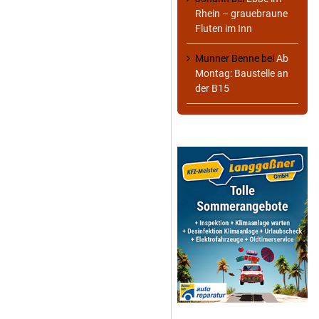
Rhein – grauebraune
Fluten im Inn
Munner Benne
bei
Ab
Montag: Baustelle an
der B15