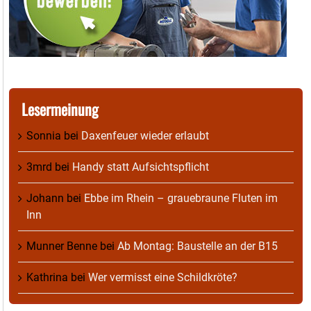
Lesermeinung
Sonnia
bei
Daxenfeuer wieder erlaubt
3mrd
bei
Handy statt Aufsichtspflicht
Johann
bei
Ebbe im Rhein – grauebraune Fluten im
Inn
Munner Benne
bei
Ab Montag: Baustelle an der B15
Kathrina
bei
Wer vermisst eine Schildkröte?