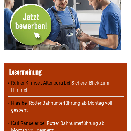
Lesermeinung
Rainer Kirmse , Altenburg
bei
Sicherer Blick zum
Himmel
Hias
bei
Rotter Bahnunterführung ab Montag voll
gesperrt
Karl Ranseier
bei
Rotter Bahnunterführung ab
Montag voll gesperrt