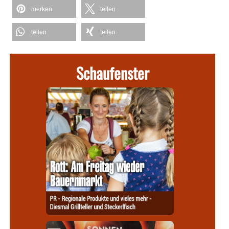
merken
teilen
teilen
teilen
Schaufenster